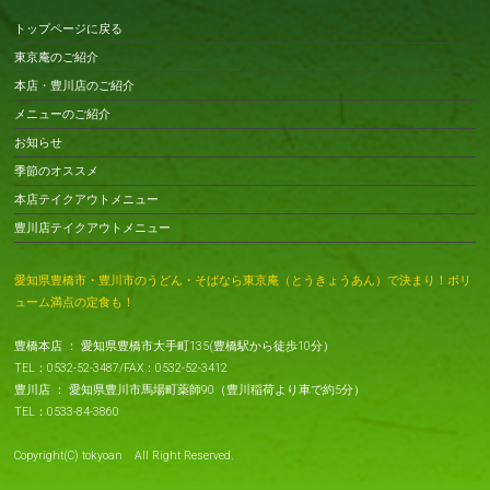
トップページに戻る
東京庵のご紹介
本店・豊川店のご紹介
メニューのご紹介
お知らせ
季節のオススメ
本店テイクアウトメニュー
豊川店テイクアウトメニュー
愛知県豊橋市・豊川市のうどん・そばなら東京庵（とうきょうあん）で決まり！ボリ
ューム満点の定食も！
豊橋本店 ： 愛知県豊橋市大手町135(豊橋駅から徒歩10分）
TEL：0532-52-3487/FAX：0532-52-3412
豊川店 ： 愛知県豊川市馬場町薬師90（豊川稲荷より車で約5分）
TEL：0533-84-3860
Copyright(C) tokyoan All Right Reserved.