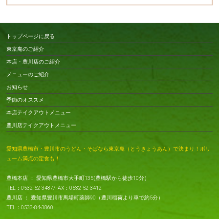
トップページに戻る
東京庵のご紹介
本店・豊川店のご紹介
メニューのご紹介
お知らせ
季節のオススメ
本店テイクアウトメニュー
豊川店テイクアウトメニュー
愛知県豊橋市・豊川市のうどん・そばなら東京庵（とうきょうあん）で決まり！ボリ
ューム満点の定食も！
豊橋本店 ： 愛知県豊橋市大手町135(豊橋駅から徒歩10分）
TEL：0532-52-3487/FAX：0532-52-3412
豊川店 ： 愛知県豊川市馬場町薬師90（豊川稲荷より車で約5分）
TEL：0533-84-3860