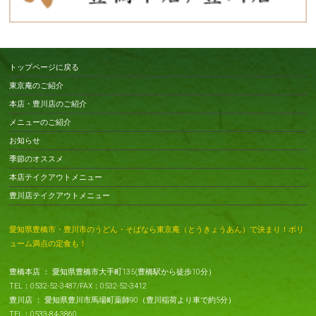
トップページに戻る
東京庵のご紹介
本店・豊川店のご紹介
メニューのご紹介
お知らせ
季節のオススメ
本店テイクアウトメニュー
豊川店テイクアウトメニュー
愛知県豊橋市・豊川市のうどん・そばなら東京庵（とうきょうあん）で決まり！ボリ
ューム満点の定食も！
豊橋本店 ： 愛知県豊橋市大手町135(豊橋駅から徒歩10分）
TEL：0532-52-3487/FAX：0532-52-3412
豊川店 ： 愛知県豊川市馬場町薬師90（豊川稲荷より車で約5分）
TEL：0533-84-3860