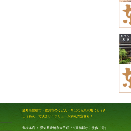
愛知県豊橋市・豊川市のうどん・そばなら東京庵（とうき
ょうあん）で決まり！ボリューム満点の定食も！
豊橋本店 ： 愛知県豊橋市大手町135(豊橋駅から徒歩10分）